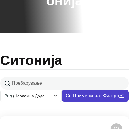
Онија
Ситонија
Се Применуваат Филтри
Вид
(Неодамна Додадени)