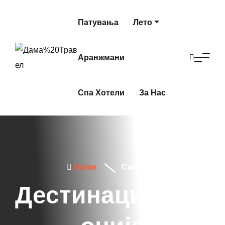
Патувања
Лето
Аранжмани
Спа Хотели
За Нас
Home
Ситонија
Дестинации:Сит