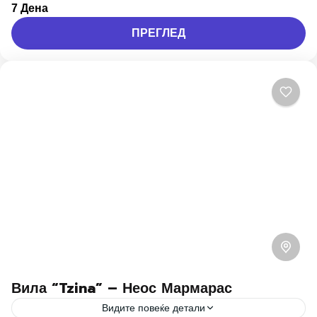
7 Дена
вториот полуостров на Халкидики, Ситонија. Тоа е
ПРЕГЛЕД
најкосмополитното место во Ситонија и секоја
година илјадници туристи го посетуваат...
Грција приватно
,
Ситонија
1 Лице
Вила “Tzina” – Неос Мармарас
Видите повеќе детали