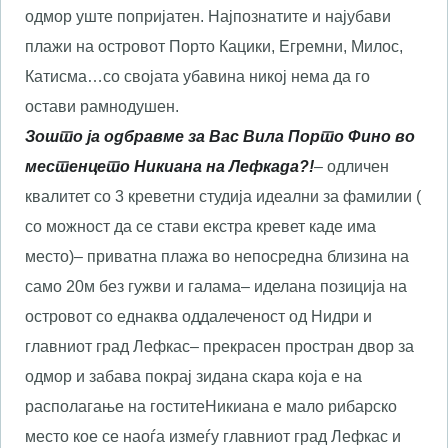
одмор уште попријатен. Најпознатите и најубави
плажи на островот Порто Кацики, Егремни, Милос,
Катисма…со својата убавина никој нема да го
остави рамнодушен.
Зошто ја одбравме за Вас Вила Порто Фино во
местенцето Никиана на Лефкада?!
– одличен
квалитет со 3 креветни студија идеални за фамилии (
со можност да се стави екстра кревет каде има
место)
– приватна плажа во непосредна близина на
само 20м без гужви и галама
– иделана позиција на
островот со еднаква оддалеченост од Нидри и
главниот град Лефкас
– прекрасен простран двор за
одмор и забава покрај зидана скара која е на
располагање на гоститеНикиана е мало рибарско
место кое се наоѓа измеѓу главниот град Лефкас и