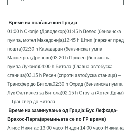
Време на поаѓање кон Грција:
01:00 h Скопје (Дрводекор)
01:45 h Велес (бензинска
пумпа, мотел Македонија)
12:45 h Штип (паркинг пред
пошта)
02:30 h Кавадарци (бензинска пумпа
Макпетрол,Дреново)
03:20 h Прилеп (бензинска
пумпа Лукоил)
04:00 h Битола (Главна автобуска
станица)
03.15 h Ресен (спроти автобуска станица) –
Трансфер до Битола
02:30 h Охрид (бензинска пумпа
Лук Оил излез за Битола)
02.15 h Струга (Хотел Дрим)
– Трансвер до Битола
Време на заминување од Грција:
Бус Лефкада-
Врахос-Парга
(времињата се по ГР време)
Агиос Никитас 13.00 часот
Нидри 14.00 часот
Никиана