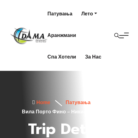
Патувања
Лето
Аранжмани
Спа Хотели
За Нас
Home
Патувања
Вила Порто Фино – Никиана, Лефкада
Trip Details