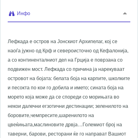
Инфо
Лефкада е остров на Јонскиот Архипелаг, кој се
наоѓа јужно од Крф и североисточно од Кефалонија,
а со континенталниот дел на Грција е поврзана со
подвижен мост. Лефкада со причина ја нарекуваат
островот на бојата: белата боја на карпите, школките
и песокта по кои го добила и името; сината боја на
морето која може да се спореди со морињата во
некои далечни егзотични дестинации; зеленилото на
боровите,чемпресите,шаренилото на
цвеќињата,маслиновите дрвја…Големиот број на
таверни, барови, ресторани ќе го направат Вашиот