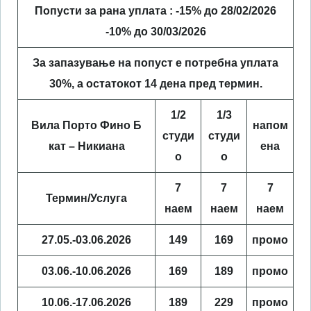
Попусти за рана уплата : -15% до 28/02/2026
-10% до 30/03/2026
За запазување на попуст е потребна уплата
30%, а остатокот 14 дена пред термин.
1/2
1/3
Вила Порто Фино Б
напом
студи
студи
кат – Никиана
ена
о
о
7
7
7
Термин/Услуга
наем
наем
наем
27.05.-03.06.2026
149
169
промо
03.06.-10.06.2026
169
189
промо
10.06.-17.06.2026
189
229
промо