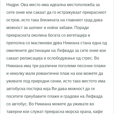
Нидри. Ова место има идеална местоположба за
сите оние кои сакаат да го истражуваат прекрасниот
остров, исто така близината на главниот град дава
можност за шопинг и ноќни забави. Поради
прекрасната околина богата со вегетација и
преполна со маслинови дрва Никиана стана една од
омилените дестинации на Лефкада за сите оние кои
сакаат релаксација и ослободување од стрес. Во
Никиана има три различни поголеми песочни плажи
и неколку мали романтични плаж на кои можете да
уживате под природни сенки, исто така местото има
автобуска постојка која Ви дава можност да ги
посетите преубавите плажи и градови на Лефкада
со автобус. Во Никиана можете да уживате во
таверни кои служат прекрасна морска храна, кафе