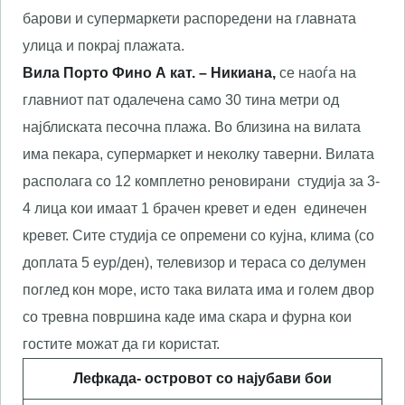
барови и супермаркети распоредени на главната
улица и покрај плажата.
Вила Порто Фино А кат. – Никиана,
сe наоѓа на
главниот пат одалечена само 30 тина метри од
најблиската песочна плажа. Во близина на вилата
има пекара, супермаркет и неколку таверни. Вилата
располага со 12 комплетно реновирани студија за 3-
4 лица кои имаат 1 брачен кревет и еден единечен
кревет. Сите студија се опремени со кујна, клима (со
доплата 5 еур/ден), телевизор и тераса со делумен
поглед кон море, исто така вилата има и голем двор
со тревна површина каде има скара и фурна кои
гостите можат да ги користат.
Лефкада- островот со најубави бои