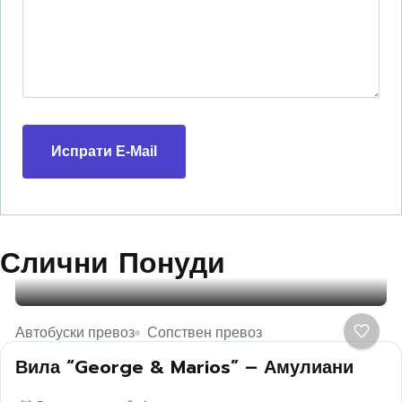
Испрати E-Mail
Слични Понуди
Автобуски превоз
Сопствен превоз
Вила “George & Marios” – Амулиани