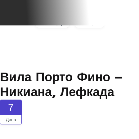
Галерија
Видео
Вила Порто Фино –
Никиана, Лефкада
7
Дена