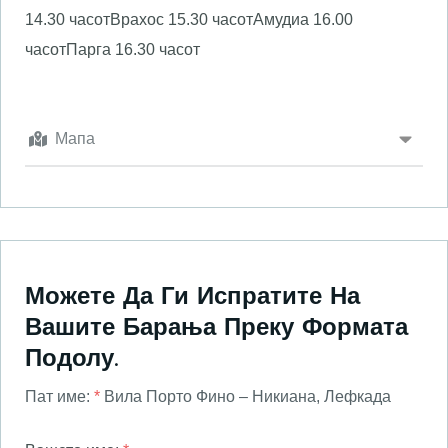
14.30 часот
Врахос 15.30 часот
Амудиа 16.00
часот
Парга 16.30 часот
Мапа
Можете Да Ги Испратите На
Вашите Барања Преку Формата
Подолу.
Пат име:
*
Вила Порто Фино – Никиана, Лефкада