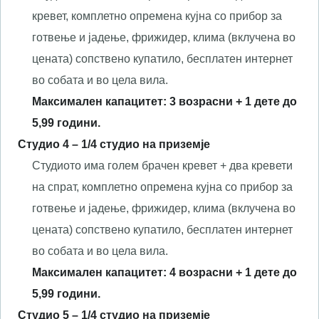
кревет, комплетно опремена кујна со прибор за
готвење и јадење, фрижидер, клима (вклучена во
цената) сопствено купатило, бесплатен интернет
во собата и во цела вила.
Максимален капацитет: 3 возрасни + 1 дете до
5,99 години.
Студио 4 – 1/
4
студио
на приземје
Студиото има голем брачен кревет + два кревети
на спрат, комплетно опремена кујна со прибор за
готвење и јадење, фрижидер, клима (вклучена во
цената) сопствено купатило, бесплатен интернет
во собата и во цела вила.
Максимален капацитет:
4
возрасни + 1 дете до
5,99 години.
Студио
5
– 1/
4
студио
на приземје