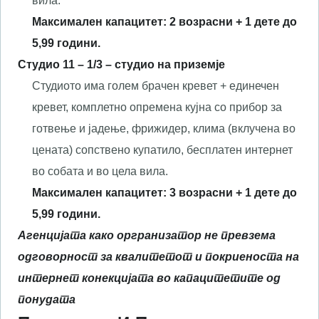
вила.
Максимален капацитет: 2 возрасни + 1 дете до
5,99 години.
Студио
11
– 1/3 –
с
тудио на
приземје
Студиото има голем брачен кревет + единечен
кревет, комплетно опремена кујна со прибор за
готвење и јадење, фрижидер, клима (вклучена во
цената) сопствено купатило, бесплатен интернет
во собата и во цела вила.
Максимален капацитет: 3 возрасни + 1 дете до
5,99 години.
Агенцијата како оргранизатор не превзема
одговорност за квалитетот и покриеноста на
интернет конекцијата во капацитетите од
понудата