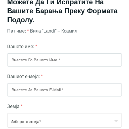
Можете Да Ги Испратите На
Вашите Барања Преку Формата
Подолу.
Пат име:
*
Вила “Landi” – Ксамил
Вашето име:
*
Вашиот е-мејл:
*
Земја
*