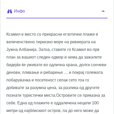
Инфо
Ксaмил е место со прекрасни егзотични плажи и
величенствено тиркизно море на ривиерата на
Јужна Албанија. Затоа, ставете го Ксамил во прв
план за вашиот следен одмор и нема да зажалите
бидејќи ќе уживате во одлична храна, долги сончеви
денови, пливање и рибарење … и покрај големата
побарувачка и посетеност сепак сето тоа го
добивате за разумна цена, за разлика од другите
познати туристички места.
Островите се приказна за
себе. Една од плажите е оддалечена нецели 100
метри од најблискиот остров, па до него може да