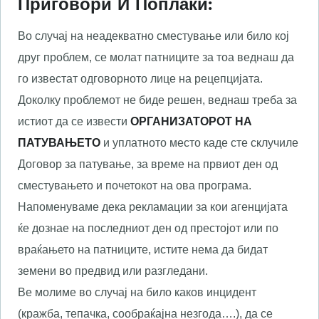
Приговори И Поплаки
:
Во случај на неадекватно сместување или било кој
друг проблем, се молат патниците за тоа веднаш да
го известат одговорното лице на рецепцијата.
Доколку проблемот не биде решен, веднаш треба за
истиот да се извести
ОРГАНИЗАТОРОТ НА
ПАТУВАЊЕТО
и уплатното место каде сте склучиле
Договор за патување, за време на првиот ден од
сместувањето и почетокот на ова програма.
Напоменуваме дека рекламации за кои агенцијата
ќе дознае на последниот ден од престојот или по
враќањето на патниците, истите нема да бидат
земени во предвид или разгледани.
Ве молиме во случај на било каков инцидент
(кражба, тепачка, сообраќајна незгода….), да се