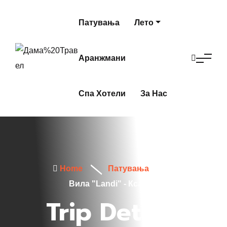
Патувања
Лето
Аранжмани
Спа Хотели
За Нас
Home
Патувања
Вила "Landi" - Ксамил
Trip Details