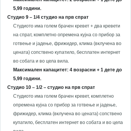
5,99 години.
Студио
9
– 1/
4
студио
на прв спрат
Студиото има голем брачен кревет + два кревети
на спрат, комплетно опремена кујна со прибор за
готвење и јадење, фрижидер, клима (вклучена во
цената) сопствено купатило, бесплатен интернет
во собата и во цела вила.
Максимален капацитет:
4
возрасни + 1 дете до
5,99 години.
Студио
10
–
1/
2
–
с
тудио на
прв спрат
Студиото има голем брачен кревет, комплетно
опремена кујна со прибор за готвење и јадење,
фрижидер, клима (вклучена во цената) сопствено
купатило, бесплатен интернет во собата и во цела