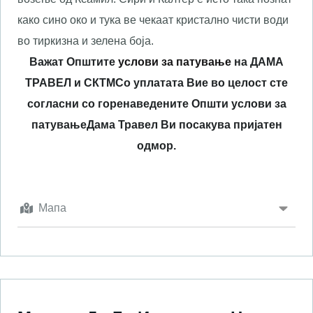
како сино око и тука ве чекаат кристално чисти води
во тиркизна и зелена боја.
Важат Општите
услови за патување
на ДАМА
ТРАВЕЛ и СКТМ
Со уплатата Вие во целост сте
согласни со горенаведените Општи услови за
патување
Дама Травел Ви посакува пријатен
одмор.
Мапа