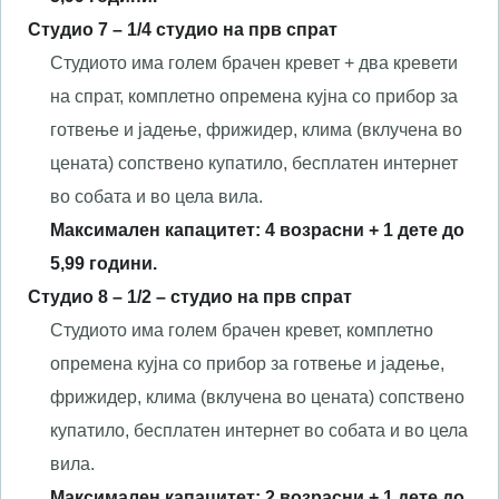
Студио
7
– 1/
4
студио
на прв спрат
Студиото има голем брачен кревет + два кревети
на спрат, комплетно опремена кујна со прибор за
готвење и јадење, фрижидер, клима (вклучена во
цената) сопствено купатило, бесплатен интернет
во собата и во цела вила.
Максимален капацитет:
4
возрасни + 1 дете до
5,99 години.
Студио
8
– 1/
2
–
с
тудио на
прв спрат
Студиото има голем брачен кревет, комплетно
опремена кујна со прибор за готвење и јадење,
фрижидер, клима (вклучена во цената) сопствено
купатило, бесплатен интернет во собата и во цела
вила.
Максимален капацитет: 2 возрасни + 1 дете до