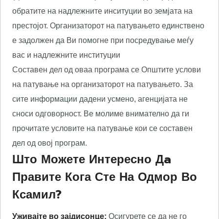
обратите на надлежните инситуции во земјата на
престојот. Организаторот на патувањето единствено
е задолжен да Ви помогне при посредување меѓу
вас и надлежните институции
Составен дел од оваа програма се Општите услови
на патување на организаторот на патувањето. За
сите информации дадени усмено, агенцијата не
сноси одговорност. Ве молиме внимателно да ги
прочитате условите на патување кои се составен
дел од овој програм.
Што Можете Интересно Дa
Правите Кога Сте На Одмор Во
Ксамил?
Уживајте во зајдисонце:
Осигурете се да не го