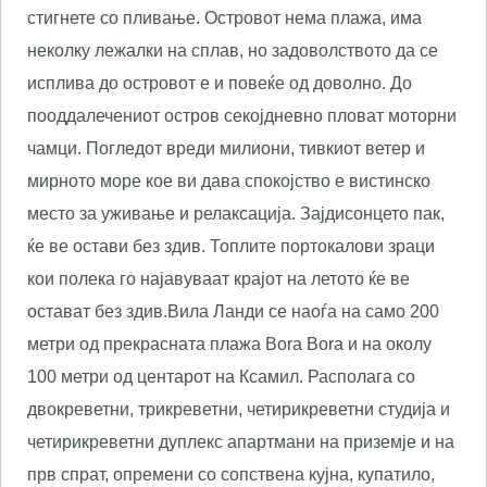
стигнете со пливање. Островот нема плажа, има
неколку лежалки на сплав, но задоволството да се
исплива до островот е и повеќе од доволно. До
пооддалечениот остров секојдневно пловат моторни
чамци. Погледот вреди милиони, тивкиот ветер и
мирното море кое ви дава спокојство е вистинско
место за уживање и релаксација. Зајдисонцето пак,
ќе ве остави без здив. Топлите портокалови зраци
кои полека го најавуваат крајот на летото ќе ве
остават без здив.
Вила Ланди се наоѓа на само 200
метри од прекрасната плажа Bora Bora и на околу
100 метри од центарот на Ксамил. Располага со
двокреветни, трикреветни, четирикреветни студија и
четирикреветни дуплекс апартмани на приземје и на
прв спрат, опремени со сопствена кујна, купатило,