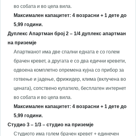
во собата и во цела вила.
Максимален капацитет:
4
возрасни + 1 дете до
5,99 години.
Дуплекс Апартман број 2
–
1/
4
дуплекс апартман
на приземје
Апартманот има две спални едната е со голем
брачен кревет, а другата е со два едични кревети,
одвоена комплетно опремена кујна со прибор за
готвење и јадење, фрижидер, клима (вклучена во
цената), сопствено купатило, бесплатен интернет
во собата и во цела вила.
Максимален капацитет:
4
возрасни + 1 дете до
5,99 години.
Студио 3 – 1/3 –
с
тудио на
приземје
Студиото има голем брачен кревет + единечен