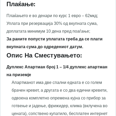
Плаќање:
Плаќањето е во денари по курс 1 евро – 62мкд;
Уплата при резервација 30% од вкупната сума,
доплатата минимум 10 дена пред поаѓање;
За раните попусти уплатата треба да се плати
вкупната сума до одредениот датум.
Опис На Сместувањето:
Дуплекс Апартман број
1
–
1/
4
дуплекс апартман
на приземје
Апартманот има две спални едната е со голем
брачен кревет, а другата е со два едични кревети,
одвоена комплетно опремена кујна со прибор за
готвење и јадење, фрижидер, клима (вклучена во
цената), сопствено купатило, бесплатен интернет