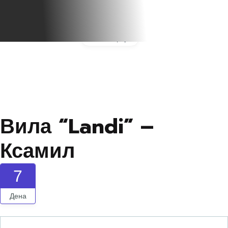
Галерија
Вила “Landi” –
Ксамил
7
Дена