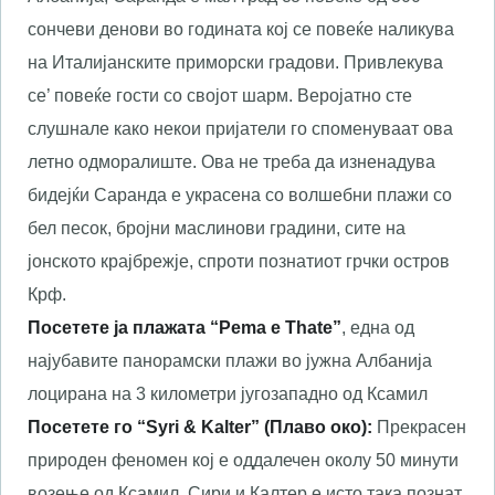
сончеви денови во годината кој се повеќе наликува
на Италијанските приморски градови. Привлекува
се’ повеќе гости со својот шарм. Веројатно сте
слушнале како некои пријатели го споменуваат ова
летно одморалиште. Ова не треба да изненадува
бидејќи Саранда е украсена со волшебни плажи со
бел песок, бројни маслинови градини, сите на
јонското крајбрежје, спроти познатиот грчки остров
Крф.
Посетете ја плажата “Pema e Тhate”
, една од
најубавите панорамски плажи во јужна Албанија
лоцирана на 3 километри југозападно од Ксамил
Посетете го “Syri & Kalter” (Плаво око):
Прекрасен
природен феномен кој е оддалечен околу 50 минути
возење од Ксамил. Сири и Калтер е исто така познат