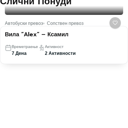
Слични Понуди
Автобуски превоз
Сопствен превоз
Вила “Alex” – Ксамил
Времетраење
Активност
7 Дена
2 Активности