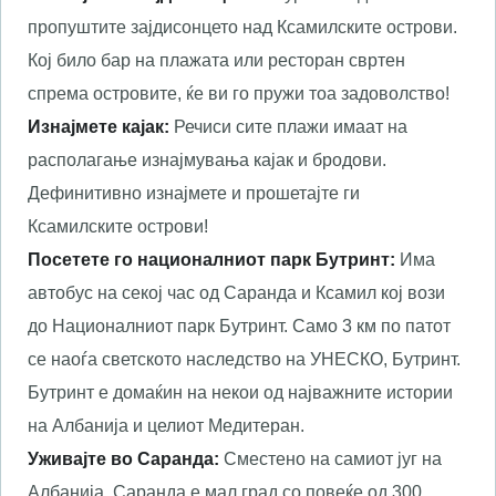
пропуштите зајдисонцето над Ксамилските острови.
Кој било бар на плажата или ресторан свртен
спрема островите, ќе ви го пружи тоа задоволство!
Изнајмете кајак:
Речиси сите плажи имаат на
располагање изнајмувања кајак и бродови.
Дефинитивно изнајмете и прошетајте ги
Ксамилските острови!
Посетете го националниот парк Бутринт:
Има
автобус на секој час од Саранда и Ксамил кој вози
до Националниот парк Бутринт. Само 3 км по патот
се наоѓа светското наследство на УНЕСКО, Бутринт.
Бутринт е домаќин на некои од најважните истории
на Албанија и целиот Медитеран.
Уживајте во Саранда:
Сместено на самиот југ на
Албанија, Саранда е мал град со повеќе од 300