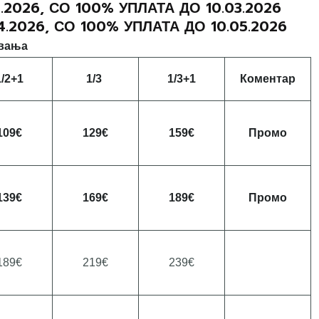
2026, СО 100% УПЛАТА ДО 10.03.2026
2026, СО 100% УПЛАТА ДО 10.05.2026
евања
1/2+1
1/
3
1/3+1
Коментар
109€
129€
1
5
9
€
Промо
13
9€
169€
1
89€
П
ромо
189€
219€
239€