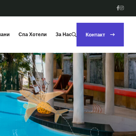
мани
Спа Хотели
За Нас
Контакт