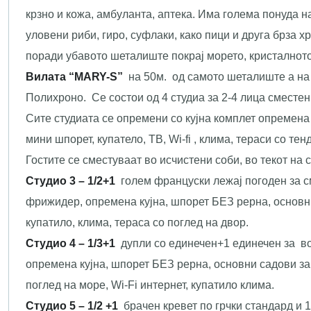
крзно и кожа, амбуланта, аптека. Има голема понуда н
уловени риби, гиро, суфлаки, како пици и друга брза х
поради убавото шеталиште покрај морето, кристалното
Вилата “MARY-S”
на 50м. од самото шеталиште а на 
Полихроно. Се состои од 4 студиа за 2-4 лица сместени
Сите студиата се опремени со кујна комплет опремена 
мини шпорет, купатело, ТВ, Wi-fi , клима, тераси со те
Гостите се сместуваат во исчистени соби, во текот на
Студио 3 – 1/2+1
голем француски лежај погоден за см
фрижидер, опремена кујна, шпорет БЕЗ рерна, основни 
купатило, клима, тераса со поглед на двор.
Студио 4 – 1/3+1
дупли со единечен+1 единечен за во
опремена кујна, шпорет БЕЗ рерна, основни садови за 
поглед на море, Wi-Fi интернет, купатило клима.
Студио 5 – 1/2 +1
брачен кревет по грчки стандард и 