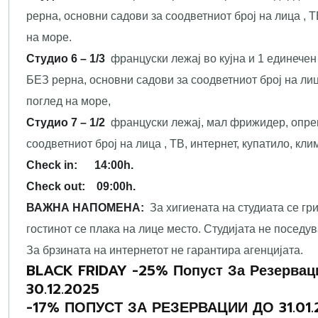
рерна, основни садови за соодветниот број на лица , Т
на море.
Студио 6 – 1/3
француски лежај во кујна и 1 единечен
БЕЗ рерна, основни садови за соодветниот број на лица
поглед на море,
Студио 7 – 1/2
француски лежај, мал фрижидер, опрем
соодветниот број на лица , ТВ, интернет, купатило, кли
Check in: 14:00h.
Check out: 09:00h.
ВАЖНA НАПОМЕНА:
За хигиената на студиата се гр
гостинот се плака на лице место. Студијата не поседува
За брзината на интернетот не гарантира агенцијата.
BLACK FRIDAY -25% Попуст За Резерваци
30.12.2025
-17% ПОПУСТ ЗА РЕЗЕРВАЦИИ ДО 31.01.