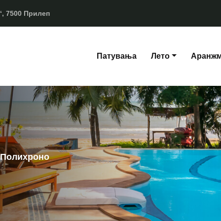
, 7500 Прилеп
Патувања
Лето
Аранж
- Полихроно