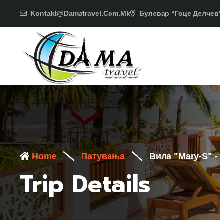
Kontakt@damatravel.com.mk
Булевар “Гоце Делчев“
Home
Патувања
Вила "Mary-S" 
Trip Details