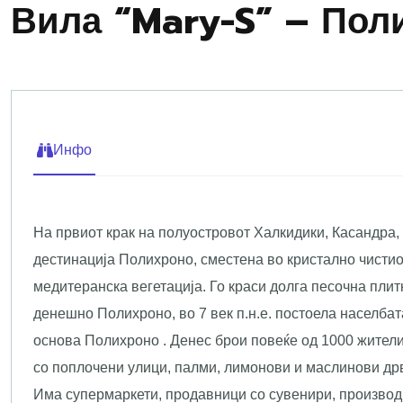
Вила “Mary-S” – Пол
Инфо
На првиот крак на полуостровот Халкидики, Касандра, 
дестинација Полихроно, сместена во кристално чистио
медитеранска вегетација. Го краси долга песочна плит
денешно Полихроно, во 7 век п.н.е. постоела населбата
основа Полихроно . Денес брои повеќе од 1000 жители,
со поплочени улици, палми, лимонови и маслинови др
Има супермаркети, продавници со сувенири, производ