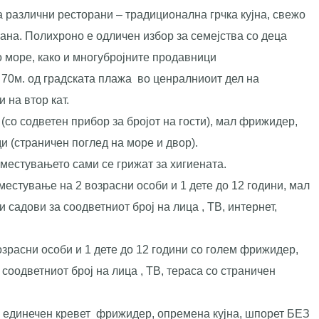
а различни ресторани – традиционална грчка кујна, свежо
рана. Полихроно е одличен избор за семејства со деца
 море, како и многубројните продавници
70м. од градската плажа во ценралниоит дел на
 на втор кат.
(со содветен прибор за бројот на гости), мал фрижидер,
нди (страничен поглед на море и двор).
 сместувањето сами се грижат за хигиената.
естување на 2 возрасни особи и 1 дете до 12 години, мал
садови за соодветниот број на лица , ТВ, интернет,
зрасни особи и 1 дете до 12 години со голем фрижидер,
соодветниот број на лица , ТВ, тераса со страничен
1 единечен кревет фрижидер, опремена кујна, шпорет БЕЗ