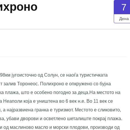
ихроно
7
Дена
98км југоисточно од Солун, се наоѓа туристичката
т залив Торонеос. Полихроно е опкружено со бујна
ка плажа, што е особено погодно за деца.На местото на
 Неаполи која е уништена во 6 век н.е. Во 11 век се
 а најразвиена гранка е туризмот. Местото е сликовито,
ва, убави дворови и осветлено шеталиште покрај плажа.
и од маслиново масло и морски плодови, производи од