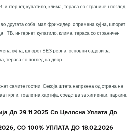
В, интернет, купатило, клима, тераса со страничен поглед
 во другата соба, мал фрижидер, опремена кујна, шпорет
 , ТВ, интернет, купатило, клима, тераса со страничен
ена кујна, шпорет БЕЗ рерна, основни садови за
ма, тераса со поглед на двор.
ижат самите гостии. Секоја штета напрвена од страна на
ат крпи, тоалетна хартија, средства за хигиенаи, паркинг.
ја До 29.11.2025 Со Целосна Уплата До
2026, СО 100% УПЛАТА ДО 18.02.2026