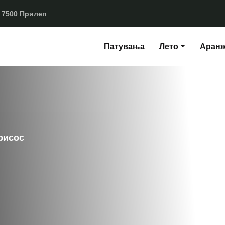
 7500 Прилеп
Патувања
Лето
Аран
ерисос