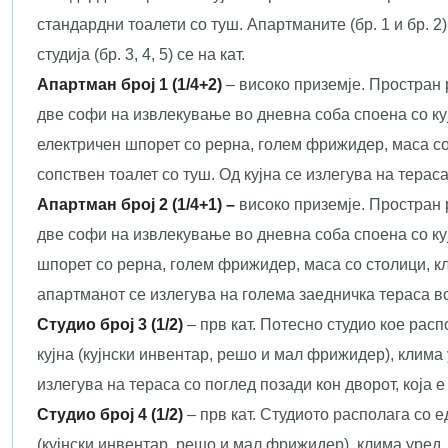
стандардни тоалети со туш. Апартманите (бр. 1 и бр. 2)
студија (бр. 3, 4, 5) се на кат.
Апартман број
1 (1/
4+2
)
– високо приземје. Простран 
две софи на извлекување во дневна соба споена со ку
електричен шпорет со рерна, голем фрижидер, маса со
сопствен тоалет со туш. Од кујна се излегува на терас
Апартман број 2
(1/4+1) –
високо приземје. Простран 
две софи на извлекување во дневна соба споена со ку
шпорет со рерна, голем фрижидер, маса со столици, кл
апартманот се излегува на голема заедничка тераса во
Студио број 3 (1/2)
– прв кат. Потесно студио кое рас
кујна (кујнски инвентар, решо и мал фрижидер), клима 
излегува на тераса со поглед позади кон дворот, која 
Студио број 4 (1/2)
– прв кат. Студиото располага со 
(кујнски инвентар, решо и мал фрижидер), клима уред,