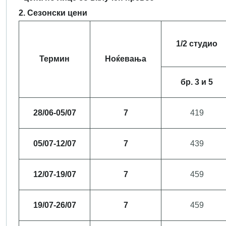
2. Сезонски цени
1/2 студио
Термин
Ноќевања
бр. 3 и 5
28/06-05/07
7
419
05/07-12/07
7
439
12/07-19/07
7
459
19/07-26/07
7
459