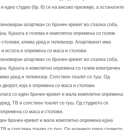
 и едно студио (бр. 6) се на високо приземје, а останатите
реновиран апартман со брачен кревет во спална соба,
јна. Кујната е голема и комплетно опремена со голем
 столови, клима уред и телевизор. Апартманот има
а и истата е опремена со маса и столови.
реновиран апартман со брачен кревет во спална соба,
јна. Кујната е комплетно опремена со голем електричен
има уред и телевизор. Сопствен тоалет со туш. Од
 дворот, која е опремена со маса и столови.
полага со еден брачен кревет и мала комплетно опремена
уред, ТВ и сопствен тоалет со туш. Од студиото се
е опремена со маса и столови.
еден брачен кревет и мала комплетно опремена кујна
 ТВ и сопствен тоалет со туш. Од ходникот пред студиото