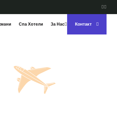
Контакт
жмани
Спа Хотели
За Нас