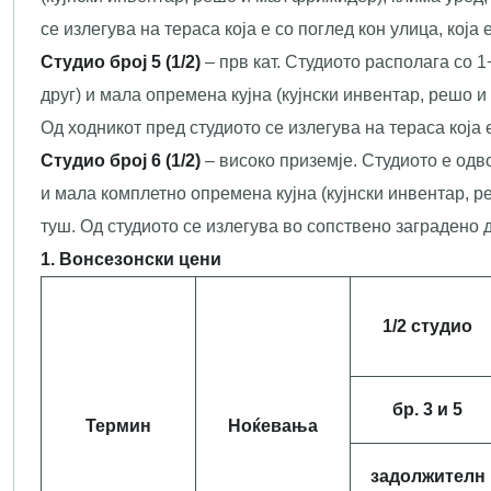
се излегува на тераса која е со поглед кон улица, која
С
тудио
број 5
(1/2)
– прв кат. Студиото располага со 
друг) и мала опремена кујна (кујнски инвентар, решо и
Од ходникот пред студиото се излегува на тераса која 
С
тудио
број
6
(1/2)
– високо приземје. Студиото е одв
и мала комплетно опремена кујна (кујнски инвентар, р
туш. Од студиото се излегува во сопствено заградено 
1. Вонсезонски цени
1/2 студио
бр. 3 и 5
Термин
Ноќевања
задолжителн