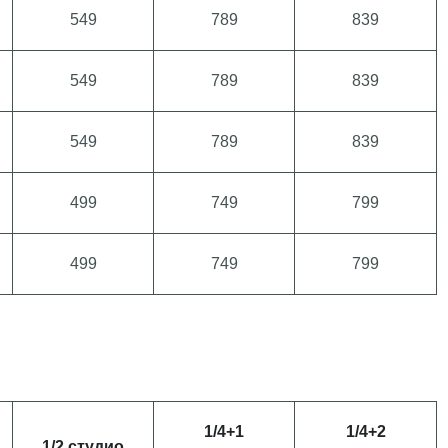
549
789
839
549
789
839
549
789
839
499
749
799
499
749
799
1/4+1
1/4+2
1/2 студио